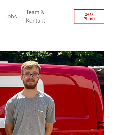
Team &
24/7
Jobs
Pikett
Kontakt
ht
gsausbildung