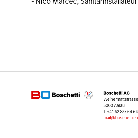
- Nico Marcec, Sanitärinstallateu
Boschetti AG
Weihermattstrasse
5000 Aarau
T
+41 62 837 64 64
mail@boschetti.ch