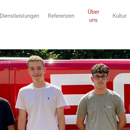
Über
Dienstleistungen
Referenzen
Kultur
uns
Übersic
Übersicht
Lehrlin
News
Schwesterfirmen