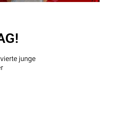
 AG!
vierte junge
er