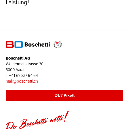
Leistung!
Boschetti AG
Weihermattstrasse 36
5000 Aarau
T
+41 62 837 64 64
mail@boschetti.ch
24/7 Pikett
De Boschetti wetti!